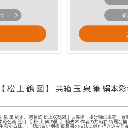
いて
受
る
 松 上 鶴 図 】 共箱 玉 泉 筆 絹本彩
】 共箱 玉 泉 筆 絹本。諸葛監 松上双鶴図｜古美術・掛け軸の販
本彩色画 題目 【 松 上 鶴の図 】 軸先木 作者の共箱在 綺
生息する様。。 鶴の白い羽根 筋目書の技法に似た描き込み作