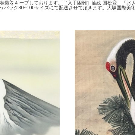
をキープしております。［入手困難］油絵 国松登 「氷人」。サイズ 
0cm 】 本件はゆうパック80~100サイズにて配送させて頂きます。