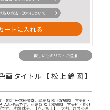
け取り方法・送料について
カートに入れる
欲しいものリストに追加
色画 タイトル 【 松 上 鶴 図 】
売・買取・鑑定-松本松栄堂。諸葛監 松上双鶴図｜古美術・
麗な描き込み作品です。諸葛監 松上双鶴図｜古美術・掛け
品です。片岡 球子、【赤い富士】、大判、超希少画