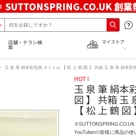
SUTTONSPRING.CO.UK 創業
年
マイストア
店舗・チラシ検
索
玉 泉 筆 絹本彩色画 タイトル 【 松 上 鶴 図 】 共箱 玉 泉 筆 絹本彩色
HOT !
玉 泉 筆 絹本
図 】 共箱 玉
【 松 上 鶴 図
※SUTTONSPRING.CO.
YouTuberの皆様に商品