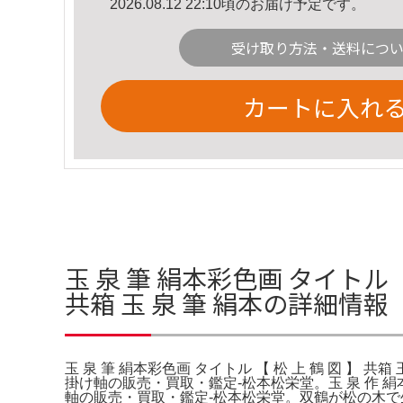
2026.08.12 22:10頃のお届け予定です。
受け取り方法・送料につ
カートに入れ
玉 泉 筆 絹本彩色画 タイトル 【
共箱 玉 泉 筆 絹本の詳細情報
玉 泉 筆 絹本彩色画 タイトル 【 松 上 鶴 図 
掛け軸の販売・買取・鑑定-松本松栄堂。玉 泉 作 絹
軸の販売・買取・鑑定-松本松栄堂。双鶴が松の木で