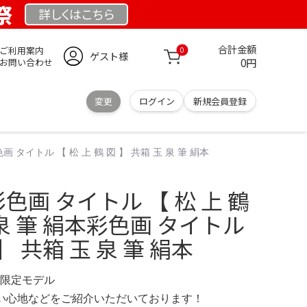
祭
詳しくは
こちら
合計金額
ご利用案内
0
ゲスト様
0円
お問い合わせ
変更
ログイン
新規会員登録
画 タイトル 【 松 上 鶴 図 】 共箱 玉 泉 筆 絹本
彩色画 タイトル 【 松 上 鶴
 泉 筆 絹本彩色画 タイトル
 】 共箱 玉 泉 筆 絹本
UK 限定モデル
の使い心地などをご紹介いただいております！