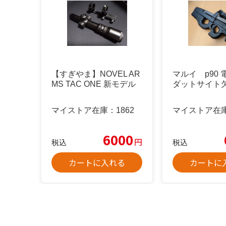
【すぎやま】NOVEL AR
マルイ p90
MS TAC ONE 新モデル
ダットサイト
マイストア在庫：
1862
マイストア在
6000
円
税込
税込
カートに入れる
カートに