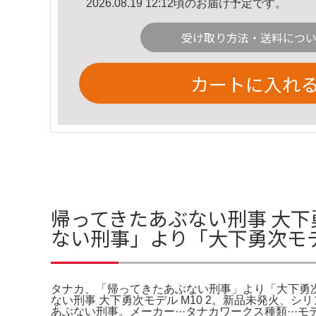
2026.08.19 12:12頃のお届け予定です。
受け取り方法・送料につ
カートに入れ
帰ってきたあぶない刑事 大下勇
ない刑事」より「大下勇次モデル 
タナカ、「帰ってきたあぶない刑事」より「大下勇次モデル
ない刑事 大下勇次モデル M10 2。新品未発火、シリンダ
あぶない刑事。メーカー···タナカワークス種類···モデ