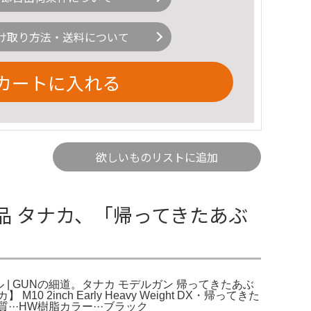
け取り方法・送料について
カートに入れる
欲しいものリストに追加
新品 タナカ、「帰ってきたあぶ
ル | GUNの細道。タナカ モデルガン 帰ってきたあぶ
ch Early Heavy Weight DX・帰ってきた
···HW樹脂カラー···ブラック