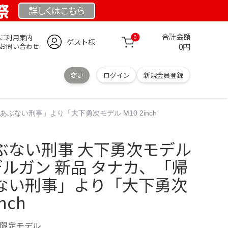
祭
詳しくは
こちら
合計金額
ご利用案内
0
ゲスト様
0円
お問い合わせ
変更
ログイン
新規会員登録
ぶない刑事」より「大下勇次モデル M10 2inch
ぶない刑事 大下勇次モデル
モデルガン 新品 タナカ、「帰
ない刑事」より「大下勇次
nch
UK 限定モデル