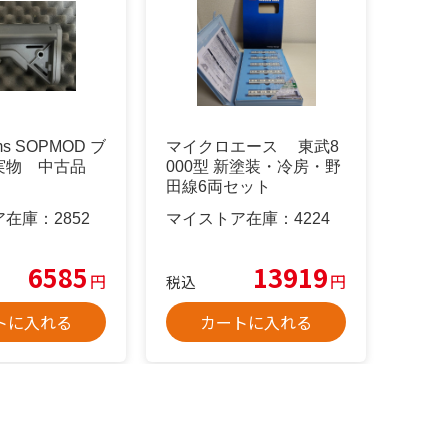
ems SOPMOD ブ
マイクロエース 東武8
実物 中古品
000型 新塗装・冷房・野
田線6両セット
ア在庫：
2852
マイストア在庫：
4224
6585
13919
円
円
税込
トに入れる
カートに入れる