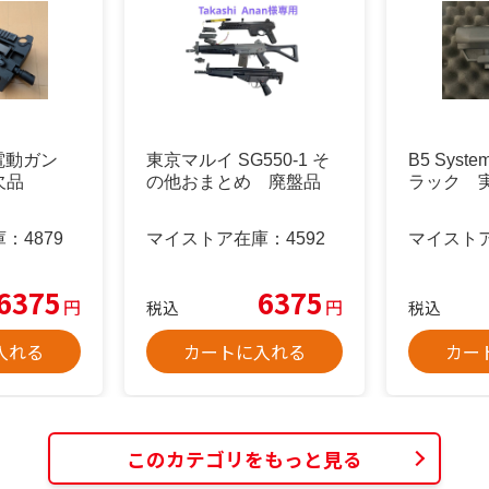
 電動ガン
東京マルイ SG550-1 そ
B5 Syst
欠品
の他おまとめ 廃盤品
ラック 
庫：
4879
マイストア在庫：
4592
マイスト
6375
6375
円
円
税込
税込
入れる
カートに入れる
カー
このカテゴリをもっと見る