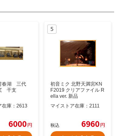
村春湖 三代
初音ミク 北野天満宮KN
窯 干支
F2019 クリアファイル R
ella ver. 新品
ア在庫：
2613
マイストア在庫：
2111
6000
6960
円
円
税込