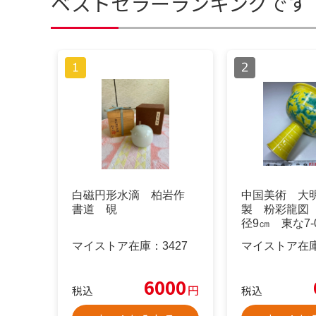
ベストセラーランキングです
白磁円形水滴 柏岩作
中国美術 大
書道 硯
製 粉彩龍図
径9㎝ 東な7-
マイストア在庫：
3427
マイストア在
6000
円
税込
税込