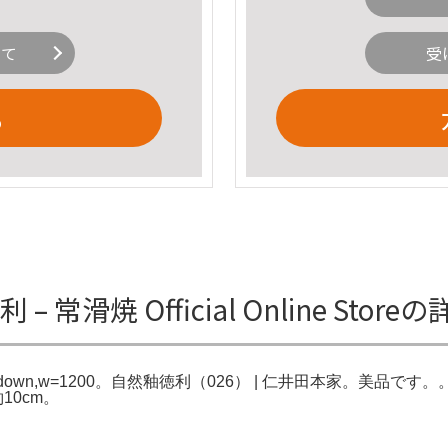
いて
受
る
 常滑焼 Official Online Stor
it=scale-down,w=1200。自然釉徳利（026） | 仁井田本家。美品
10cm。