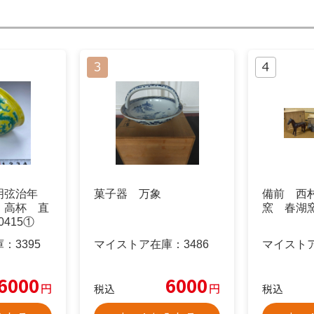
明弦治年
菓子器 万象
備前 西
 高杯 直
窯 春湖
0415①
庫：
3395
マイストア在庫：
3486
マイスト
6000
6000
円
円
税込
税込