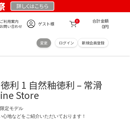
祭
詳しくは
こちら
合計金額
ご利用案内
0
ゲスト様
0円
お問い合わせ
変更
ログイン
新規会員登録
徳利 1 自然釉徳利 – 常滑
line Store
UK 限定モデル
の使い心地などをご紹介いただいております！