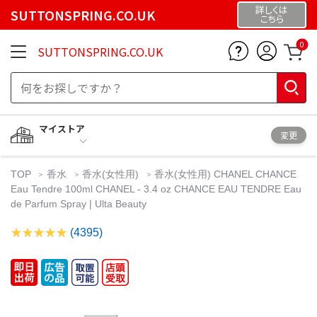
詳しくは
SUTTONSPRING.CO.UK
こちら
0
SUTTONSPRING.CO.UK
マイストア
変更
TOP
香水
香水(女性用)
香水(女性用) CHANEL CHANCE
Eau Tendre 100ml CHANEL - 3.4 oz CHANCE EAU TENDRE Eau
de Parfum Spray | Ulta Beauty
(4395)