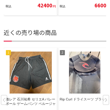
42400
6600
税込
円
税込
円
近くの売り場の商品
激レア 石川祐希 セリエA バレー
Rip Curl ドライスーツ ブラック
ボール ゲームパンツ ペルージャ