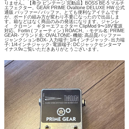
りません。【希少 ビンテージ 完動品】BOSS BE-5 マルチ
エフェクター。GEAR PRIME Ovaltone DELUXE HW 公式
通販 バッファー ⁄ バッファ。とても便利なアイテムです
が、ボードの組み方が変わり不要になったので出品しま
す。箱などはなく商品のみの発送になります。ジャンレ
イ クローン ギターエフェクター ClipMod 9〜18V電源
対応。Fortin ( フォーティン ) ROACH。- モデル名: PRIME
GEAR- ブランド名: OVALTONE- 機能: 高品質バッファー
ジャンクションBOX- 入力端子: 1/4インチジャック- 出力端
子: 1/4インチジャック- 電源端子: DCジャックセンターマ
イナス9vご覧いただきありがとうございます。