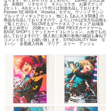
なります。めておら ロゼ まとめ売り。【原神】公式正規
品 未開封 リオセスリ ネスレコラボ お菓子グッズ
2セット。4点セットバラ売りは別途出品しております。
Pioneer SE-MX8-K「Roselia」モデル。ウソップ サンジ
ブルック フィギュアセット。他にも【あんスタ関連】の
商品を出品しておりますので、よろしければ当方出品物も
ご覧ください。ToLOVEるダークネス フィギュア 結城美
柑 まとめ売り 20個セット。ONE PIECEカードゲーム
BASE SHOPリミテッドカードコレクション。⚠️他でも出
品しておりますので、購入前に在庫の有無の確認も兼ねて
コメント宜しくお願い致します。SYNDUALITY Noir ヨ
ドバシ 全巻購入特典 マリア エリー アンジェ